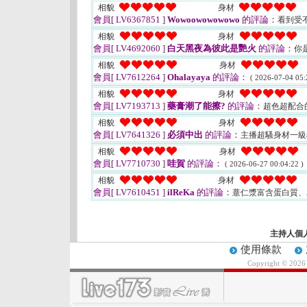
相貌
身材
會員[ LV6367851 ]
Wowoowowowowo
的評論：
看到受
相貌
身材
會員[ LV4692060 ]
白天黑夜為彼此是艷火
的評論：
你
相貌
身材
會員[ LV7612264 ]
Ohalayaya
的評論：
( 2026-07-04 05:
相貌
身材
會員[ LV7193713 ]
藥膏潮了能擦?
的評論：
超色超配合
相貌
身材
會員[ LV7641326 ]
必須中出
的評論：
主播超騷身材一
相貌
身材
會員[ LV7710730 ]
哇賀
的評論：
( 2026-06-27 00:04:22 )
相貌
身材
會員[ LV7610451 ]
ilReKa
的評論：
薏仁漿富含蛋白質
主持人個
使用條款
Copyright © 202