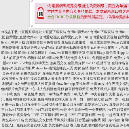
依'電腦網際網路分級辦法'為限制級，限定為年滿
1
本站內影音內容及各項條款。為防範未滿
18
歲之
金會TICRF分級服務
的安裝與設定。
(為還給愛護
ut視訊下載
ut直播安卓地址
ut直播下載安裝
台灣uu聊天app
台灣uu下載安裝
台灣uu
版
台灣愛妃直播軟件app
台灣愛妃視訊
台灣愛妃安卓下載
台灣愛妃優質視頻
台灣愛
live173軟件下載
真愛旅舍如何免費觀看
最新版真愛旅舍
下載真愛旅舍軟件app
真愛
無限點賬號
真愛旅舍聊天室破解版
真愛旅舍點數賬號共享
ut直播平台在哪下
ut視訊
85街st影城
85街st影城免費影片
showlive直播視訊聊天室
色情直播app
情色直播app
L
成人的直播平台
85街影城
85街影城免費
85街免費成人影片
免費情色影片
免費a片
播app
Live173-情色視訊聊天室
漾美眉交友
金瓶梅分析
live 173直播平台
金瓶梅名言
免費a片
免費色情影片
show live現場直播真人秀
美女 色情 視頻
91 成人 視頻
成人 視
黃色片直播
直播色情影片
直播情色影片
直播成人影片
直播色情片
直播情色片
直播
宮夜間美女直播間
後宮免費真人黃播直播平台
後宮女主播深夜裸身直播間
後宮看黃
利視頻
uu女神夜秀場真人性直播間
show live app,泰式按摩 半套
uu女神午夜美女福
色網影片免費直播中心
成人免費情色電影
後宮影音聊天室
免費下載成人電影
免費色
ios下載
免費下載色情片
免費下載情色片
免費下載成人片
520夫妻自拍
夫妻 交友 app
訊
免費同城交友聊天室
免費同城交友聊天室
台灣一對一視頻聊天室
台灣一對一視頻
直播平台
live 173直播平台
live173直播間
live173直播間
真愛旅舍173live
真愛旅舍173li
平台
live 173直播平台
live173影音視訊live秀 全台首創一對一免費視訊
live173影
真愛旅舍
真愛旅舍
LIVE173直播影音Live秀
LIVE173直播影音Live秀
一起秀直播平
灣交友app排名
免費視訊交友軟體
手機視訊通話
語音通話app推薦
視訊app推薦
老司
影院入口
免費寂寞交友聊天室,美女熱舞視頻
春天情色網,啪啪樂視頻交友社區
冰心