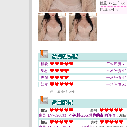
體重: 45 公斤(kg)
區域: 台中市
相貌
平均評價 5.0
身材
平均評價 4.9
表演
平均評價 4.9
態度
平均評價 5.0
註﹕最高值 5分
相貌
身材
會員[ LV7690893 ]
小冰川ccccc想你的夜
的評論：
沒點
相貌
身材