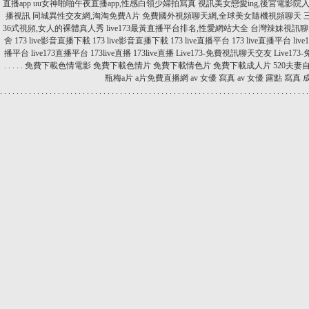
直播app
uu女神啪啪午夜直播app,性感白領少婦拍寫真
視訊美女戀愛ing,後宮電影院
播視訊
同城異性交友網,淘淘免費A片
免費國外視頻聊天網,全球美女隨機視頻聊天
36式視頻,女人的裸體真人秀
live173最黃直播平台排名,性愛網站大全
台灣辣妹視訊聊天室
舍
173 live影音直播下載
173 live影音直播下載
173 live直播平台
173 live直播平台
liv
播平台
live173直播平台
173live直播
173live直播
Live173-免費視訊聊天交友
Live1
.
.
.
.
.
免費下載色情電影
免費下載色情片
免費下載情色片
免費下載成人片
520夫妻
瓶梅a片
a片免費直播網
av 女優 寫真
av 女優 露點 寫真
.
.
.
.
.
.
.
.
.
.
.
.
.
.
.
.
.
.
.
.
.
.
.
.
.
.
.
.
.
.
.
.
.
.
.
.
.
.
.
.
.
.
.
.
.
.
.
.
.
.
.
.
.
.
.
.
.
.
.
.
.
.
.
.
.
.
.
.
.
.
.
.
.
.
.