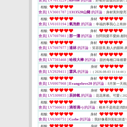
會員[ LV7613229 ]
kavine
的評論：
好看好澀值回票價
( 
相貌
身材
會員[ LV3601787 ]
1313520山豬
的評論：
身材美到發亮
相貌
身材
會員[ LV6103194 ]
氣泡飲
的評論：
幸福的事我心上有妳
相貌
身材
會員[ LV7697981 ]
那一灘
的評論：
別問我愛不愛妳,都到底
相貌
身材
會員[ LV7697977 ]
達林
的評論：
笑容甜美,動人的眼眸,
相貌
身材
會員[ LV7593468 ]
哈根大棒
的評論：
甜的每種口味都
相貌
身材
會員[ LV2929411 ]
霖风
的評論：
( 2026-08-03 11:14:44 )
相貌
身材
會員[ LV6907968 ]
Evangelove20
的評論：
8月第一天
相貌
身材
會員[ LV5309855 ]
辰帥氣
的評論：
花花果賴。可愛
( 20
相貌
身材
會員[ LV7566631 ]
滴答滴=)
的評論：
根本不是雨是消防
相貌
身材
會員[ LV6300751 ]
Ccebe
的評論：
我好像看到彩虹頻道^
相貌
身材