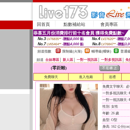
回首頁
點數補給站
會員專區
恭喜五月份消費排行前十名會員 獲得免費點數~
No.3
No.4
-贈點
8,000
點
-贈點
7,0
LV76835**
LV27620**
No.7
No.8
-贈點
4,000
點
-贈點
3,
LV65464**
LV76847**
頻道指數
限制級(火辣)
輔導級(曖昧)
普通級
頻道
台妹專區
│
新人區
│
一對一視訊區
│
一對多視訊區
│
免
(零距離)
免費聊天
進入包廂
送禮
免費文字聊天: 
一對多視訊聊天: 每
一對一視訊聊天: 每
性別: 女性
年齡: 26 歲
血型: O型
身高: 162 公分(cm