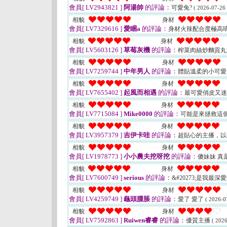
會員[ LV2943821 ]
阿湯帥
的評論：
可愛兔?
( 2026-07-26 
相貌
身材
會員[ LV7329616 ]
愛睏a
的評論：
身材火辣配合度極高
相貌
身材
會員[ LV5603126 ]
草莓灰機
的評論：
榨菜肉絲炒麵貢丸湯
相貌
身材
會員[ LV7259744 ]
中年男人
的評論：
體貼溫柔的小可
相貌
身材
會員[ LV7655402 ]
起風而相遇
的評論：
最可愛俏皮又
相貌
身材
會員[ LV7715084 ]
Mike0000
的評論：
可能是來拯救這個
相貌
身材
會員[ LV3957379 ]
吉伊卡哇
的評論：
超貼心的主播，以
相貌
身材
會員[ LV1978773 ]
小小農夫挖呀挖
的評論：
傻妹妹 真
相貌
身材
會員[ LV7600749 ]
serious
的評論：
&#20273;是我最深
相貌
身材
會員[ LV4259749 ]
龜頭腫脹
的評論：
愛了 愛了
( 2026-0
相貌
身材
會員[ LV7592863 ]
Ruiwen睿睿
的評論：
優質主播
( 2026