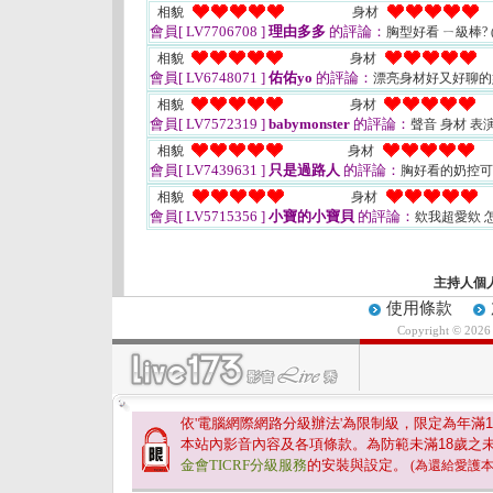
相貌
身材
會員[ LV7706708 ]
理由多多
的評論：
胸型好看 ㄧ級棒?
相貌
身材
會員[ LV6748071 ]
佑佑yo
的評論：
漂亮身材好又好聊
相貌
身材
會員[ LV7572319 ]
babymonster
的評論：
聲音 身材 
相貌
身材
會員[ LV7439631 ]
只是過路人
的評論：
胸好看的奶控
相貌
身材
會員[ LV5715356 ]
小寶的小寶貝
的評論：
欸我超愛欸 
主持人個
使用條款
Copyright © 202
依'電腦網際網路分級辦法'為限制級，限定為年滿
1
本站內影音內容及各項條款。為防範未滿
18
歲之
金會TICRF分級服務
的安裝與設定。
(為還給愛護