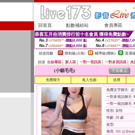
回首頁
點數補給站
會員專區
恭喜五月份消費排行前十名會員 獲得免費點數~
No.3
No.4
-贈點
8,000
點
-贈點
7,0
LV76835**
LV27620**
No.7
No.8
-贈點
4,000
點
-贈點
3,
LV65464**
LV76847**
頻道指數
限制級(火辣)
輔導級(曖昧)
普通級
頻道
台妹專區
│
新人區
│
一對一視訊區
│
一對多視訊區
│
免
(小貓毛毛)
免費聊天
進入包廂
送禮
免費文字聊天: 
一對多視訊聊天: 每
一對一視訊聊天: 每
性別: 女性
年齡: 28 歲
血型:
身高: 161 公分(cm