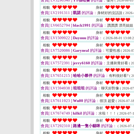
會員[ LV3290340 ]
YY很哇賽
的評論：
優秀
( 2026-08-03
相貌
身材
會員[ LV2191311 ]
凱諾
的評論：
身材好的沒話說
( 2026-
相貌
身材
會員[ LV6652794 ]
black1991
的評論：
讚讚讚 漂亮姐姐
相貌
身材
會員[ LV1509922 ]
Dayuuu
的評論：
( 2026-08-01 13:08:2
相貌
身材
會員[ LV7520086 ]
Garyneal
的評論：
可愛性感
( 2026-0
相貌
身材
會員[ LV7572391 ]
jerry6160
的評論：
主播刺青好看
( 2
相貌
身材
會員[ LV7651215 ]
哈哈小夥伴
的評論：
有料很好看?
( 2
相貌
身材
會員[ LV1594938 ]
坦坦坦
的評論：
聊天好對像
( 2026-07
相貌
身材
會員[ LV7611923 ]
Wu00
的評論：
很頂 超愛
( 2026-07-18
相貌
身材
會員[ LV7674749 ]
kilkil
的評論：
水啦！！！
( 2026-07-1
相貌
身材
會員[ LV7292310 ]
路邊一隻小貓咪
的評論：
( 2026-07-1
相貌
身材