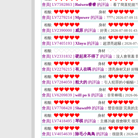
會員[ LV7592863 ]
Ruiwen睿睿
的評論：
看了簡直犯規?
相貌
身材
會員[ LV7279214 ]
Mpower
的評論：
????
( 2026-07-09 11
相貌
身材
會員[ LV2390000 ]
威原
的評論：
好美
( 2026-07-08 01:43:
相貌
身材
會員[ LV7405193 ]
XInyu
的評論：
超漂亮超騷
( 2026-07-
相貌
身材
會員[ LV2331832 ]
硬起來不得了
的評論：
沒人會害羞 
相貌
身材
會員[ LV2276215 ]
有人在嗎
的評論：
漂亮身材又好 好
相貌
身材
會員[ LV7284059 ]
粗大的
的評論：
引人犯罪的小貓貓< 
相貌
身材
會員[ LV6209839 ]
will po li
的評論：
非常棒哦
( 2026-06
相貌
身材
會員[ LV7708428 ]
Shawn99
的評論：
聲音很甜 完美的
相貌
身材
會員[ LV7418495 ]
琴棋
的評論：
主播20歲 很會聊天 很
相貌
身材
會員[ LV4054639 ]
除毛小鳥鳥
的評論：
很甜美
( 2026-06