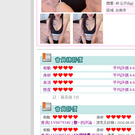
體重: 48 公斤(kg)
區域: 台南市
相貌
平均評價 4.6
身材
平均評價 4.6
表演
平均評價 4.6
態度
平均評價 4.6
註﹕最高值 5分
相貌
身材
會員[ LV6679340 ]
敖~
的評論：
漂亮又好聊
( 2026-08-05 
相貌
身材