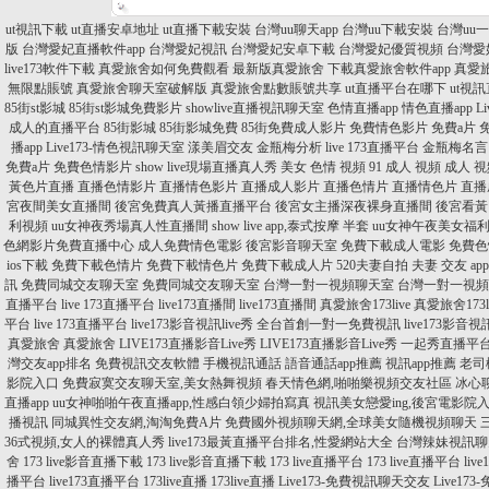
ut視訊下載
ut直播安卓地址
ut直播下載安裝
台灣uu聊天app
台灣uu下載安裝
台灣uu
版
台灣愛妃直播軟件app
台灣愛妃視訊
台灣愛妃安卓下載
台灣愛妃優質視頻
台灣愛
live173軟件下載
真愛旅舍如何免費觀看
最新版真愛旅舍
下載真愛旅舍軟件app
真愛
無限點賬號
真愛旅舍聊天室破解版
真愛旅舍點數賬號共享
ut直播平台在哪下
ut視訊
85街st影城
85街st影城免費影片
showlive直播視訊聊天室
色情直播app
情色直播app
L
成人的直播平台
85街影城
85街影城免費
85街免費成人影片
免費情色影片
免費a片
播app
Live173-情色視訊聊天室
漾美眉交友
金瓶梅分析
live 173直播平台
金瓶梅名言
免費a片
免費色情影片
show live現場直播真人秀
美女 色情 視頻
91 成人 視頻
成人 視
黃色片直播
直播色情影片
直播情色影片
直播成人影片
直播色情片
直播情色片
直播
宮夜間美女直播間
後宮免費真人黃播直播平台
後宮女主播深夜裸身直播間
後宮看黃
利視頻
uu女神夜秀場真人性直播間
show live app,泰式按摩 半套
uu女神午夜美女福
色網影片免費直播中心
成人免費情色電影
後宮影音聊天室
免費下載成人電影
免費色
ios下載
免費下載色情片
免費下載情色片
免費下載成人片
520夫妻自拍
夫妻 交友 app
訊
免費同城交友聊天室
免費同城交友聊天室
台灣一對一視頻聊天室
台灣一對一視頻
直播平台
live 173直播平台
live173直播間
live173直播間
真愛旅舍173live
真愛旅舍173li
平台
live 173直播平台
live173影音視訊live秀 全台首創一對一免費視訊
live173影
真愛旅舍
真愛旅舍
LIVE173直播影音Live秀
LIVE173直播影音Live秀
一起秀直播平
灣交友app排名
免費視訊交友軟體
手機視訊通話
語音通話app推薦
視訊app推薦
老司
影院入口
免費寂寞交友聊天室,美女熱舞視頻
春天情色網,啪啪樂視頻交友社區
冰心
直播app
uu女神啪啪午夜直播app,性感白領少婦拍寫真
視訊美女戀愛ing,後宮電影院
播視訊
同城異性交友網,淘淘免費A片
免費國外視頻聊天網,全球美女隨機視頻聊天
36式視頻,女人的裸體真人秀
live173最黃直播平台排名,性愛網站大全
台灣辣妹視訊聊天室
舍
173 live影音直播下載
173 live影音直播下載
173 live直播平台
173 live直播平台
liv
播平台
live173直播平台
173live直播
173live直播
Live173-免費視訊聊天交友
Live1