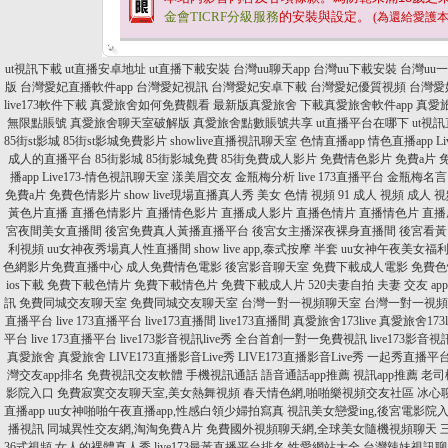
金會TICRF分級服務
的安裝與設定。
(為還給愛護
ut視訊下載
ut直播安卓地址
ut直播下載安裝
台灣uu聊天app
台灣uu下載安裝
台灣uu
版
台灣愛妃直播軟件app
台灣愛妃視訊
台灣愛妃安卓下載
台灣愛妃優質視頻
台灣愛
live173軟件下載
真愛旅舍如何免費觀看
最新版真愛旅舍
下載真愛旅舍軟件app
真愛
無限點賬號
真愛旅舍聊天室破解版
真愛旅舍點數賬號共享
ut直播平台在哪下
ut視訊
85街st影城
85街st影城免費影片
showlive直播視訊聊天室
色情直播app
情色直播app
L
成人的直播平台
85街影城
85街影城免費
85街免費成人影片
免費情色影片
免費a片
播app
Live173-情色視訊聊天室
漾美眉交友
金瓶梅分析
live 173直播平台
金瓶梅名言
免費a片
免費色情影片
show live現場直播真人秀
美女 色情 視頻
91 成人 視頻
成人 視
黃色片直播
直播色情影片
直播情色影片
直播成人影片
直播色情片
直播情色片
直播
宮夜間美女直播間
後宮免費真人黃播直播平台
後宮女主播深夜裸身直播間
後宮看黃
利視頻
uu女神夜秀場真人性直播間
show live app,泰式按摩 半套
uu女神午夜美女福
色網影片免費直播中心
成人免費情色電影
後宮影音聊天室
免費下載成人電影
免費色
ios下載
免費下載色情片
免費下載情色片
免費下載成人片
520夫妻自拍
夫妻 交友 app
訊
免費同城交友聊天室
免費同城交友聊天室
台灣一對一視頻聊天室
台灣一對一視頻
直播平台
live 173直播平台
live173直播間
live173直播間
真愛旅舍173live
真愛旅舍173li
平台
live 173直播平台
live173影音視訊live秀 全台首創一對一免費視訊
live173影
真愛旅舍
真愛旅舍
LIVE173直播影音Live秀
LIVE173直播影音Live秀
一起秀直播平
灣交友app排名
免費視訊交友軟體
手機視訊通話
語音通話app推薦
視訊app推薦
老司
影院入口
免費寂寞交友聊天室,美女熱舞視頻
春天情色網,啪啪樂視頻交友社區
冰心
直播app
uu女神啪啪午夜直播app,性感白領少婦拍寫真
視訊美女戀愛ing,後宮電影院
播視訊
同城異性交友網,淘淘免費A片
免費國外視頻聊天網,全球美女隨機視頻聊天
36式視頻,女人的裸體真人秀
live173最黃直播平台排名,性愛網站大全
台灣辣妹視訊聊天室