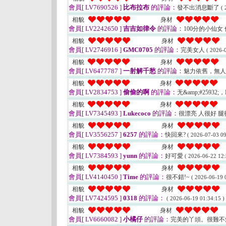
會員[ LV7690526 ]
比布拉布
的評論：
發不出消息斷了
( 
相貌
身材
會員[ LV2242650 ]
吉吉如律令
的評論：
100分的小仙女
相貌
身材
會員[ LV2746916 ]
GMC0705
的評論：
完美女人
( 2026-
相貌
身材
會員[ LV6477787 ]
一射解千愁
的評論：
魅力依舊，無
相貌
身材
會員[ LV2834753 ]
偷偷的啊
的評論：
无&amp;#25932;
相貌
身材
會員[ LV7345493 ]
Lukecoco
的評論：
很漂亮 人很好 
相貌
身材
會員[ LV3556257 ]
6257
的評論：
快回來?
( 2026-07-03 09
相貌
身材
會員[ LV7384593 ]
yunn
的評論：
好可愛
( 2026-06-22 12:
相貌
身材
會員[ LV4140450 ]
Time
的評論：
很不錯!~
( 2026-06-19 
相貌
身材
會員[ LV7424595 ]
0318
的評論：
( 2026-06-19 01:34:15 )
相貌
身材
會員[ LV6660082 ]
小橘仔
的評論：
完美的丫頭。很難