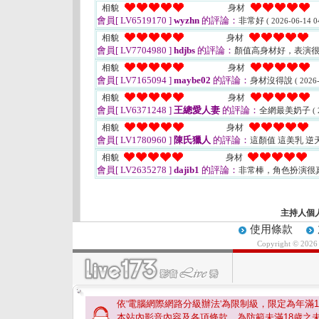
相貌
身材
會員[ LV6519170 ]
wyzhn
的評論：
非常好
( 2026-06-14 0
相貌
身材
會員[ LV7704980 ]
hdjbs
的評論：
顏值高身材好，表演
相貌
身材
會員[ LV7165094 ]
maybe02
的評論：
身材沒得說
( 2026
相貌
身材
會員[ LV6371248 ]
王總愛人妻
的評論：
全網最美奶子
(
相貌
身材
會員[ LV1780960 ]
陳氏獵人
的評論：
這顏值 這美乳 逆
相貌
身材
會員[ LV2635278 ]
dajib1
的評論：
非常棒，角色扮演很
主持人個
使用條款
Copyright © 202
依'電腦網際網路分級辦法'為限制級，限定為年滿
1
本站內影音內容及各項條款。為防範未滿
18
歲之