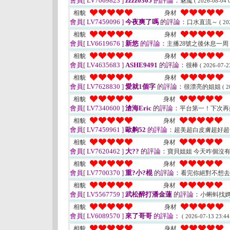
會員[ LV7069823 ]
zzzz0305
的評論：
魅魔
( 2026-08-04 0
相貌
身材
會員[ LV7459096 ]
今夜爽了嗎
的評論：
口水直流～
( 20
相貌
身材
會員[ LV6619676 ]
新悠
的評論：
主播28號之後休息一周
相貌
身材
會員[ LV4635683 ]
ASHE9491
的評論：
很棒
( 2026-07-2
相貌
身材
會員[ LV7628830 ]
愛就1個字
的評論：
很漂亮的姐姐
( 2
相貌
身材
會員[ LV7340600 ]
滄海Eric
的評論：
平台第一！下次再
相貌
身材
會員[ LV7459961 ]
歐齁52
的評論：
超美超白皮膚超好
相貌
身材
會員[ LV7620462 ]
大??
的評論：
寶貝姐姐 今天咋個沒有
相貌
身材
會員[ LV7700370 ]
重?小?棍
的評論：
看完你絕對不想
相貌
身材
會員[ LV5567759 ]
武松醉打潘金蓮
的評論：
小蝌蚪找
相貌
身材
會員[ LV6089570 ]
來了哥哥
的評論：
( 2026-07-13 23:44
相貌
身材