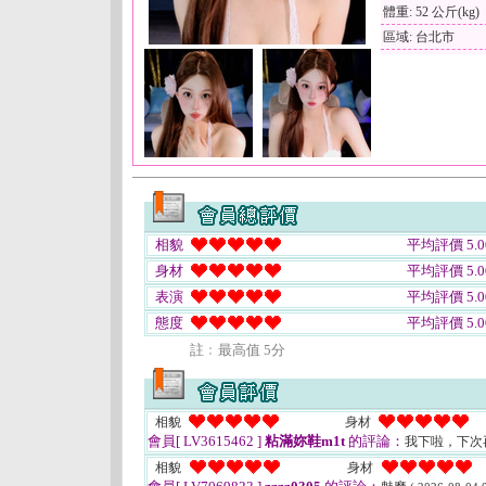
體重: 52 公斤(kg)
區域: 台北市
相貌
平均評價 5.0
身材
平均評價 5.0
表演
平均評價 5.0
態度
平均評價 5.0
註﹕最高值 5分
相貌
身材
會員[ LV3615462 ]
粘滿妳鞋m1t
的評論：
我下啦，下次
相貌
身材