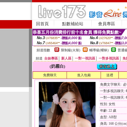
回首頁
點數補給站
會員專區
恭喜五月份消費排行前十名會員 獲得免費點數~
No.3
No.4
-贈點
8,000
點
-贈點
7,0
LV76835**
LV27620**
No.7
No.8
-贈點
4,000
點
-贈點
3,
LV65464**
LV76847**
頻道指數
限制級(火辣)
輔導級(曖昧)
普通級
頻道
台妹專區
│
新人區
│
一對一視訊區
│
一對多視訊區
│
免
(奶霧白)
免費聊天
進入包廂
送禮
免費文字聊天: 
一對多視訊聊天: 每
一對一視訊聊天: 每
性別: 女性
年齡: 22 歲
血型: AB型
身高: 168 公分(cm